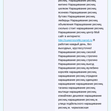
ресниц Наращивание ресниц
митино Наращивание ресниц
шелком Наращивание ресниц
ясенево Наращивание ресниц
бутово Наращивание ресниц
люберцы Наращивание ресниц
объявления Наращевание ресниц
сколько стоит наращивание ресниц
Наращивание ресниц центр Мой
сайт в интернете:
http://superresni4ki.narod.ru
Я
работаю каждый день, без
выходных, круглосуточно!
Наращивание ресниц смолой
Наращивание ресниц строгино
Наращивание ресниц строгино
Наращивание ресниц выезд
Наращивание ресниц жулебино
королёв наращиванию ресниц
наращивание ресниц отрадное
наращивание ресниц одинцово
наращивание наращивание ресниц
таганка наращивание ресниц
мытищи наращивание ресниц
измайлово дешевое наращивание
ресниц наращивание ресниц м.
улица подбельского наращивание
ресниц м. черкизовская