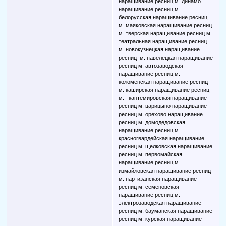
наращивание ресниц м. динамо
наращивание ресниц м.
белорусская наращивание ресниц
м. маяковская наращивание ресниц
м. тверская наращивание ресниц м.
театральная наращивание ресниц
м. новокузнецкая наращивание
ресниц м. павелецкая наращивание
ресниц м. автозаводская
наращивание ресниц м.
коломенская наращивание ресниц
м. каширская наращивание ресниц
м. кантемировская наращивание
ресниц м. царицыно наращивание
ресниц м. орехово наращивание
ресниц м. домодедовская
наращивание ресниц м.
красногвардейская наращивание
ресниц м. щелковская наращивание
ресниц м. первомайская
наращивание ресниц м.
измайловская наращивание ресниц
м. партизанская наращивание
ресниц м. семеновская
наращивание ресниц м.
электрозаводская наращивание
ресниц м. бауманская наращивание
ресниц м. курская наращивание