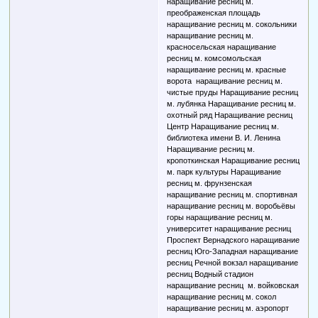
наращивание ресниц м.
преображенская площадь
наращивание ресниц м. сокольники
наращивание ресниц м.
красносельская наращивание
ресниц м. комсомольская
наращивание ресниц м. красные
ворота наращивание ресниц м.
чистые пруды Наращивание ресниц
м. лубянка Наращивание ресниц м.
охотный ряд Наращивание ресниц
Центр Наращивание ресниц м.
библиотека имени В. И. Ленина
Наращивание ресниц м.
кропоткинская Наращивание ресниц
м. парк культуры Наращивание
ресниц м. фрунзенская
наращивание ресниц м. спортивная
наращивание ресниц м. воробьёвы
горы наращивание ресниц м.
университет наращивание ресниц
Проспект Вернадского наращивание
ресниц Юго-Западная наращивание
ресниц Речной вокзал наращивание
ресниц Водный стадион
наращивание ресниц м. войковская
наращивание ресниц м. сокол
наращивание ресниц м. аэропорт