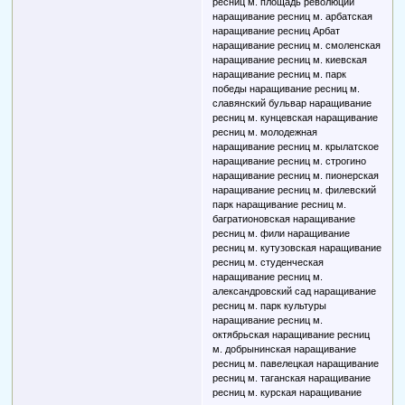
ресниц м. площадь революции
наращивание ресниц м. арбатская
наращивание ресниц Арбат
наращивание ресниц м. смоленская
наращивание ресниц м. киевская
наращивание ресниц м. парк
победы наращивание ресниц м.
славянский бульвар наращивание
ресниц м. кунцевская наращивание
ресниц м. молодежная
наращивание ресниц м. крылатское
наращивание ресниц м. строгино
наращивание ресниц м. пионерская
наращивание ресниц м. филевский
парк наращивание ресниц м.
багратионовская наращивание
ресниц м. фили наращивание
ресниц м. кутузовская наращивание
ресниц м. студенческая
наращивание ресниц м.
александровский сад наращивание
ресниц м. парк культуры
наращивание ресниц м.
октябрьская наращивание ресниц
м. добрынинская наращивание
ресниц м. павелецкая наращивание
ресниц м. таганская наращивание
ресниц м. курская наращивание