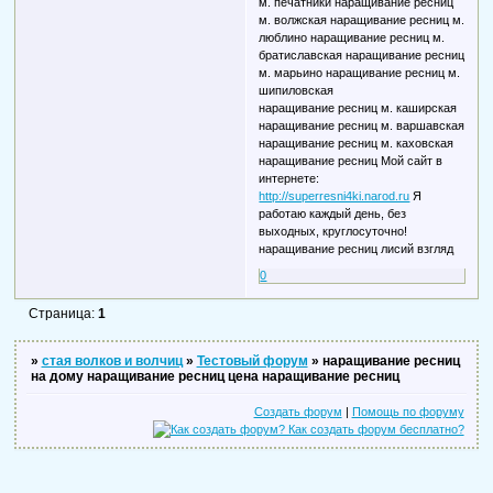
м. печатники наращивание ресниц
м. волжская наращивание ресниц м.
люблино наращивание ресниц м.
братиславская наращивание ресниц
м. марьино наращивание ресниц м.
шипиловская
наращивание ресниц м. каширская
наращивание ресниц м. варшавская
наращивание ресниц м. каховская
наращивание ресниц Мой сайт в
интернете:
http://superresni4ki.narod.ru
Я
работаю каждый день, без
выходных, круглосуточно!
наращивание ресниц лисий взгляд
0
Страница:
1
»
стая волков и волчиц
»
Тестовый форум
»
наращивание ресниц
на дому наращивание ресниц цена наращивание ресниц
Создать форум
|
Помощь по форуму