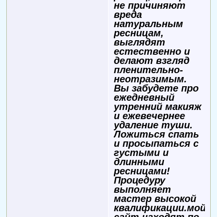
не причиняют
вреда
натуральным
ресницам,
выглядят
естественно и
делают взгляд
пленительно-
неотразимым.
Вы забудете про
ежедневный
утренний макияж
и ежевечернее
удаление туши.
Ложиться спать
и просыпаться с
густыми и
длинными
ресницами!
Процедуру
выполняет
мастер высокой
квалификации.мой
сайт находят по