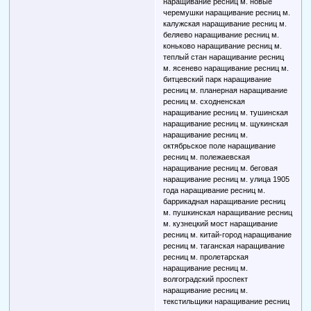
наращивание ресниц м. новые
черемушки наращивание ресниц м.
калужская наращивание ресниц м.
беляево наращивание ресниц м.
коньково наращивание ресниц м.
теплый стан наращивание ресниц
м. ясенево наращивание ресниц м.
битцевский парк наращивание
ресниц м. планерная наращивание
ресниц м. сходненская
наращивание ресниц м. тушинская
наращивание ресниц м. щукинская
наращивание ресниц м.
октябрьское поле наращивание
ресниц м. полежаевская
наращивание ресниц м. беговая
наращивание ресниц м. улица 1905
года наращивание ресниц м.
баррикадная наращивание ресниц
м. пушкинская наращивание ресниц
м. кузнецкий мост наращивание
ресниц м. китай-город наращивание
ресниц м. таганская наращивание
ресниц м. пролетарская
наращивание ресниц м.
волгоградский проспект
наращивание ресниц м.
текстильщики наращивание ресниц