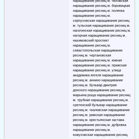
наращивание ресниц м. чеховская
наращивание ресниц м. боровицкая
наращивание ресниц м. полянка
наращивание ресниц м.
серпуховская наращивание ресниц
м. тульская наращивание ресниц м.
нагатинская наращивание ресниц м.
нагорная наращивание ресниц м.
нахимовский проспект
наращивание ресниц м.
севастопольская наращивание
ресниц м. чертановская
наращивание ресниц м. южная
наращивание ресниц м. пражская
наращивание ресниц м. улица
академика янгеля наращивание
ресниц м. аннино наращивание
ресниц м. бульвар дмитрия
донского наращивание ресниц м.
марьина роща наращивание ресниц
м. трубная наращивание ресниц м.
сретенский бульвар наращивание
ресниц м. чкаловская наращивание
ресниц м. римская наращивание
ресниц м. крестьянская застава
наращивание ресниц м. дубровка
наращивание ресниц м.
кожуховская наращивание ресниц