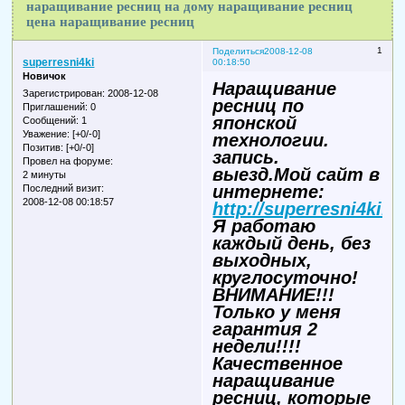
наращивание ресниц на дому наращивание ресниц
цена наращивание ресниц
1
Поделиться
2008-12-08
superresni4ki
00:18:50
Новичок
Наращивание
Зарегистрирован
: 2008-12-08
ресниц по
Приглашений:
0
японской
Сообщений:
1
Уважение:
[+0/-0]
технологии.
Позитив:
[+0/-0]
запись.
Провел на форуме:
выезд.Мой сайт в
2 минуты
интернете:
Последний визит:
2008-12-08 00:18:57
http://superresni4ki.n
Я работаю
каждый день, без
выходных,
круглосуточно!
ВНИМАНИЕ!!!
Только у меня
гарантия 2
недели!!!!
Качественное
наращивание
ресниц, которые