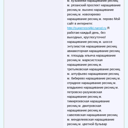
м. кузьминки наращивание ресниц
м. рязанский проспект наращивание
ресниц м. выхино наращивание
ресниц м. новогиреево
наращивание ресниц м. перово Мой
сайт в интернете:
http://superresni4ki.narod.ru
Я
работаю каждый день, без
выходных, круглосуточно!
наращивание ресниц м. шоссе
энтузиастов наращивание ресниц
авиамоторная наращивание ресниц
м. площадь ильича наращивание
ресниц м. марксистская
наращивание ресниц м.
третьяковская наращивание ресниц
м. алтуфьево наращивание ресниц
м. бибирево наращивание ресниц м.
отрадное наращивание ресниц м.
владыкино наращивание ресниц м.
петровско-разумовская
наращивание ресниц м.
тимирязевская наращивание
ресниц м. дмитровская
наращивание ресниц м.
савеловская наращивание ресниц
м. менделеевская наращивание
ресниц м. цветной бульвар