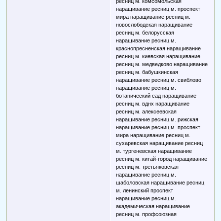
ресниц м. комсомольская
наращивание ресниц м. проспект
мира наращивание ресниц м.
новослободская наращивание
ресниц м. белорусская
наращивание ресниц м.
краснопресненская наращивание
ресниц м. киевская наращивание
ресниц м. медведково наращивание
ресниц м. бабушкинская
наращивание ресниц м. свиблово
наращивание ресниц м.
ботанический сад наращивание
ресниц м. вднх наращивание
ресниц м. алексеевская
наращивание ресниц м. рижская
наращивание ресниц м. проспект
мира наращивание ресниц м.
сухаревская наращивание ресниц
м. тургеневская наращивание
ресниц м. китай-город наращивание
ресниц м. третьяковская
наращивание ресниц м.
шаболовская наращивание ресниц
м. ленинский проспект
наращивание ресниц м.
академическая наращивание
ресниц м. профсоюзная